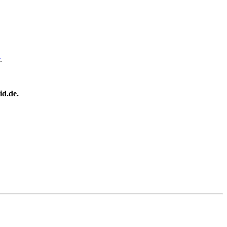
.
id
.
de.